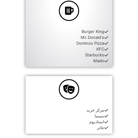
Burger King
Mc Donald's
Dominos Pizza
KFC
Starbucks
Mado
مرکز خرید
سینما
استادیوم
تئاتر