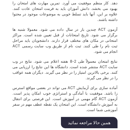
دهد. کار منظم موفقیت می آورد. تمرین مهارت های امتحان را
بهبود می بخشد. دانش آموزان باید به فرمت امتحان عادت کنند.
علاوه بر این، آنها باید تسلط خوبی به موضوعات موجود در محتوا
داشته باشند.
آزمون ACT چندین بار در سال داده می شود. معمولا شنبه ها
برگزار می شود. تاریخ امتحانات از قبل تعیین شده است. مراکز
امتحانی در مکان های مختلف قرار دارند. دانشجویان باید مراحل
ثبت نام را طی کنند. ثبت نام از طریق وب سایت رسمی ACT
انجام می شود.
نتایج امتحان معمولاً طی 2-8 هفته اعلام می شود. نتایج در وب
سایت ACT منتشر شده است. دانشگاه ها این نتایج را ارزیابی می
کنند. برخی بالاترین امتیاز را در نظر می گیرند. دیگران همه عواقب
را در نظر می گیرند.
آماده سازی برای آزمایش ACT می تواند در بعضی مواقع استرس
زا باشد. موفقیت با آمادگی و استراتژی خوب امکان پذیر است.
آزمون ACT گام مهمی در آموزش است. این فرصتی برای انتقال
به آموزش دانشگاه است. این امتحان یک نقطه عطف مهم در سفر
آموزشی شما است.
همین حالا مراجعه نمائید