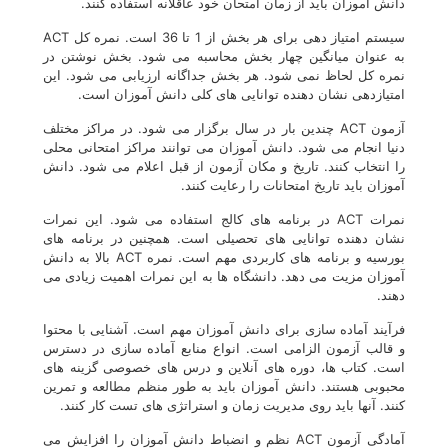
دانش آموزان باید از زمان امتحان خود عاقلانه استفاده کنند.
سیستم امتیاز دهی برای هر بخش از 1 تا 36 است. نمره کل ACT
به عنوان میانگین چهار بخش محاسبه می شود. بخش نوشتن در
نمره کل لحاظ نمی شود. هر بخش جداگانه ارزیابی می شود. این
امتیازدهی نشان دهنده توانایی های کلی دانش آموزان است.
آزمون ACT چندین بار در سال برگزار می شود. در مراکز مختلف
دنیا انجام می شود. دانش آموزان می توانند مراکز امتحانی محلی
را انتخاب کنند. تاریخ و مکان آزمون از قبل اعلام می شود. دانش
آموزان باید تاریخ امتحانات را رعایت کنند.
نمرات ACT در برنامه های کالج استفاده می شود. این نمرات
نشان دهنده توانایی های تحصیلی است. همچنین در برنامه های
بورسیه و برنامه های کاربردی مهم است. نمره ACT بالا به دانش
آموزان مزیت می دهد. دانشگاه ها به این نمرات اهمیت زیادی می
دهند.
فرآیند آماده سازی برای دانش آموزان مهم است. آشنایی با محتوا
و قالب آزمون الزامی است. انواع منابع آماده سازی در دسترس
است. کتاب ها، دوره های آنلاین و درس های خصوصی گزینه های
محبوبی هستند. دانش آموزان باید به طور منظم مطالعه و تمرین
کنند. آنها باید روی مدیریت زمان و استراتژی های تست کار کنند.
آمادگی آزمون ACT نظم و انضباط دانش آموزان را افزایش می