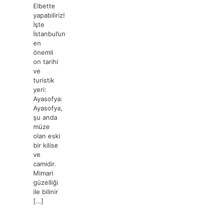
Elbette
yapabiliriz!
İşte
İstanbul’un
en
önemli
on tarihi
ve
turistik
yeri:
Ayasofya:
Ayasofya,
şu anda
müze
olan eski
bir kilise
ve
camidir.
Mimari
güzelliği
ile bilinir
[…]