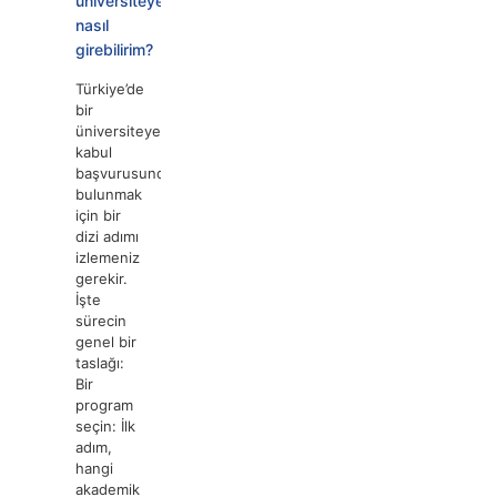
üniversiteye
nasıl
girebilirim?
Türkiye’de
bir
üniversiteye
kabul
başvurusunda
bulunmak
için bir
dizi adımı
izlemeniz
gerekir.
İşte
sürecin
genel bir
taslağı:
Bir
program
seçin: İlk
adım,
hangi
akademik