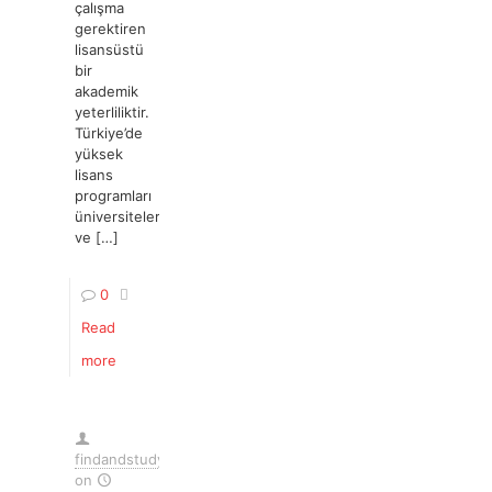
çalışma
gerektiren
lisansüstü
bir
akademik
yeterliliktir.
Türkiye’de
yüksek
lisans
programları
üniversiteler
ve
[…]
0
Read
more
findandstudy
on