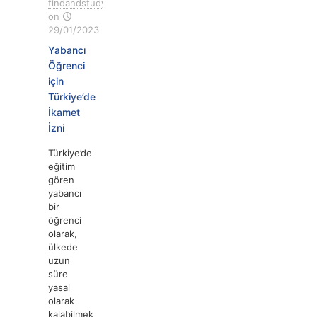
findandstudy
on
29/01/2023
Yabancı
Öğrenci
için
Türkiye’de
İkamet
İzni
Türkiye’de
eğitim
gören
yabancı
bir
öğrenci
olarak,
ülkede
uzun
süre
yasal
olarak
kalabilmek