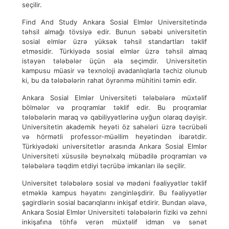
seçilir.
Find And Study Ankara Sosial Elmlər Universitetində
təhsil almağı tövsiyə edir. Bunun səbəbi universitetin
sosial elmlər üzrə yüksək təhsil standartları təklif
etməsidir. Türkiyədə sosial elmlər üzrə təhsil almaq
istəyən tələbələr üçün əla seçimdir. Universitetin
kampusu müasir və texnoloji avadanlıqlarla təchiz olunub
ki, bu da tələbələrin rahat öyrənmə mühitini təmin edir.
Ankara Sosial Elmlər Universiteti tələbələrə müxtəlif
bölmələr və proqramlar təklif edir. Bu proqramlar
tələbələrin maraq və qabiliyyətlərinə uyğun olaraq dəyişir.
Universitetin akademik heyəti öz sahələri üzrə təcrübəli
və hörmətli professor-müəllim heyətindən ibarətdir.
Türkiyədəki universitetlər arasında Ankara Sosial Elmlər
Universiteti xüsusilə beynəlxalq mübadilə proqramları və
tələbələrə təqdim etdiyi təcrübə imkanları ilə seçilir.
Universitet tələbələrə sosial və mədəni fəaliyyətlər təklif
etməklə kampus həyatını zənginləşdirir. Bu fəaliyyətlər
şagirdlərin sosial bacarıqlarını inkişaf etdirir. Bundan əlavə,
Ankara Sosial Elmlər Universiteti tələbələrin fiziki və zehni
inkişafına töhfə verən müxtəlif idman və sənət