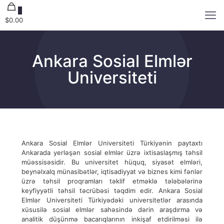
0
$0.00
Ankara Sosial Elmlər
Universiteti
Ankara Sosial Elmlər Universiteti Türkiyənin paytaxtı
Ankarada yerləşən sosial elmlər üzrə ixtisaslaşmış təhsil
müəssisəsidir. Bu universitet hüquq, siyasət elmləri,
beynəlxalq münasibətlər, iqtisadiyyat və biznes kimi fənlər
üzrə təhsil proqramları təklif etməklə tələbələrinə
keyfiyyətli təhsil təcrübəsi təqdim edir. Ankara Sosial
Elmlər Universiteti Türkiyədəki universitetlər arasında
xüsusilə sosial elmlər sahəsində dərin araşdırma və
analitik düşünmə bacarıqlarının inkişaf etdirilməsi ilə