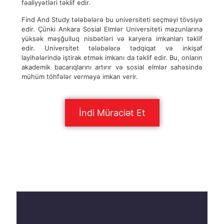
fəaliyyətləri təklif edir.
Find And Study tələbələrə bu universiteti seçməyi tövsiyə
edir. Çünki Ankara Sosial Elmlər Universiteti məzunlarına
yüksək məşğulluq nisbətləri və karyera imkanları təklif
edir. Universitet tələbələrə tədqiqat və inkişaf
layihələrində iştirak etmək imkanı da təklif edir. Bu, onların
akademik bacarıqlarını artırır və sosial elmlər sahəsində
mühüm töhfələr verməyə imkan verir.
İndi Müraciət Et