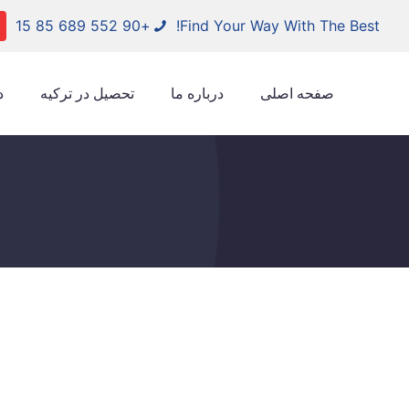
+90 552 689 85 15
Find Your Way With The Best!
صفحه اصلی
درباره ما
تحصیل در ترکیه
د