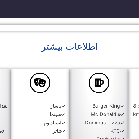
اطلاعات بیشتر
:
8
Burger King
پاساژ
تعدا
k
Mc Donald's
سینما
Dominos Pizza
استادیوم
KFC
تئاتر
تع