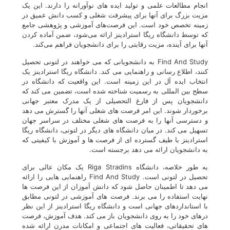
انجام مطالعات علمی و تولید ایده های نوآورانه را دارند. این یک
مزیت بزرگ برای آنها برای پیشرفت شغلی و کسب دانش عمیق در
زمینه تخصص خود است. این فرصت‌های آموزشی و پژوهشی جامع
که توسط دانشگاه ریگا استرادینز ارائه می‌شود، ضمن آماده کردن
آنها برای آینده، مزیت رقابتی را برای دانشجویان فراهم می‌کند.
Find And Study به دانشجویانی که می خواهند در لتونی تحصیل
کنند، اطلاع رسانی و راهنمایی می کند. دانشگاه ریگا استرادینز یک
انتخاب ایده آل در این زمینه است. این واقعیت که دانشگاه در
سطح بین المللی به رسمیت شناخته شده است، تضمین می کند که
دانشجویان پس از فارغ التحصیلی از یک مدرک معتبر جهانی
برخوردار شوند. این امر فرصت های شغلی آنها را گسترش می دهد
و دسترسی آنها را به فرصت های شغلی مختلف در سراسر جهان
تسهیل می کند. در میان دانشگاه های دیگر در لتونی، دانشگاه ریگا
استرادینز با طیف گسترده ای از فرصت ها و آموزش با کیفیتی که
به دانشجویان ارائه می دهد برجسته است.
به طور خلاصه، دانشگاه Riga Stradins یک مکان عالی برای
تحصیل در لتونی است. Find And Study راهنمایی هایی را ارائه
می دهد تا اطمینان حاصل شود که دانش آموزان از این فرصت ها
نهایت استفاده را می برند. فرصت های آموزشی در لتونی مطابق
با استانداردهای جهانی است و دانشگاه ریگا استرادینز از این نظر
درهای خود را به روی دانشجویان باز می کند. هدف آموزش، فرصت
های تحقیقاتی، فعالیت های اجتماعی و امکانات مدرن ارائه شده