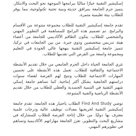
إسكيشير التقنية خيارًا مثاليًا ببرامجها الموجهة نحو البحث والابتكار.
يتميز حرم الجامعة بمرافق حديثة وبنية تحتية تكنولوجية، مما يوفر
للطلاب بيئة تعليمية مثمرة.
تقدم جامعة إسكيشير التقنية للطلاب مجموعة متنوعة من الأقسام
والبرامج. تم تصميم هذه البرامج للمساهمة في التطوير المهني
والشخصي للطلاب. يتكون الطاقم الأكاديمي للجامعة من أعضاء
هيئة تدريس متخصصين وذوي خبرة. من بين الجامعات في تركيا،
تتميز جامعة إسكيشير التقنية بنهجها عالي الجودة في التعليم
ومجموعة واسعة من الفرص التي تقدمها للطلاب.
تثري الجامعة الحياة داخل الحرم الجامعي من خلال تقديم الأنشطة
الاجتماعية والثقافية للطلاب. تعمل هذه الأنشطة على تحسين
المهارات الاجتماعية للطلاب وتتيح لهم الفرصة لقضاء سنوات
دراستهم الجامعية بشكل أكثر إنتاجية. كما تساهم جامعة إسكي
شهير التقنية في التنمية الجسدية والعقلي للطلاب من خلال تقديم
الأنشطة الرياضية والفنية المتنوعة.
توصي Find And Study الطلاب باختيار هذه الجامعة. تقدم جامعة
إسكيشير التقنية لخريجيها معدلات توظيف عالية ودرجات علمية
معترف بها دوليًا. من خلال إتاحة الفرصة للطلاب للمشاركة في
مشاريع البحث والتطوير، تعزز الجامعة مهاراتهم الأكاديمية وتساهم
في تطويرهم المهني.