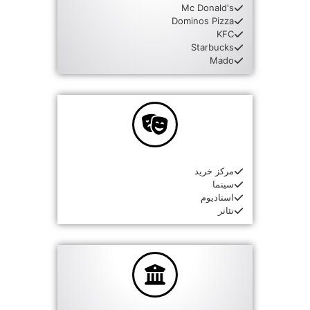
Mc Donald's
Dominos Pizza
KFC
Starbucks
Mado
مرکز خرید
سینما
استادیوم
تئاتر