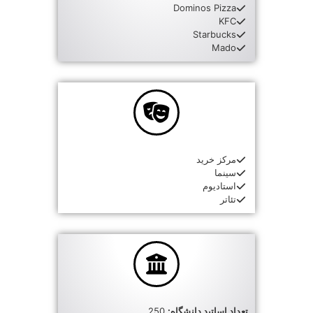
Dominos Pizza
KFC
Starbucks
Mado
مرکز خرید
سینما
استادیوم
تئاتر
تعداد اساتید دانشگاه:
250