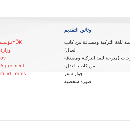
وثائق التقديم
مة للغة التركية ومصدقة من كاتب
YÖKمؤسسة التعليم العالي -
العدل)
وزارة 
جات (مترجة للغة التركية ومصدقة
gov
من كاتب العدل)
s Agreement
جواز سفر
efund Terms
صورة شخصية