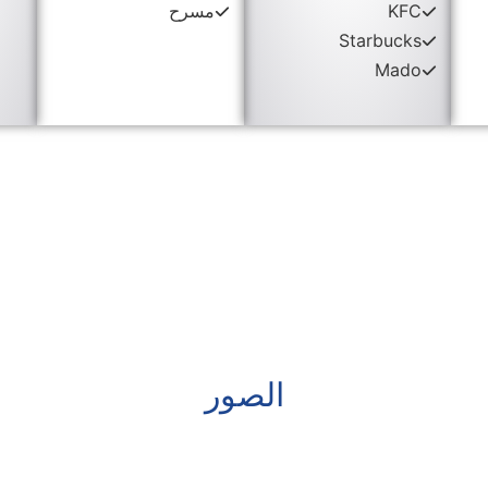
KFC
مسرح
Starbucks
Mado
الصور