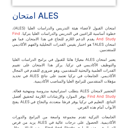
ALES امتحان
امتحان القبول لأعضاء هيئة التدريس والدراسات العليا (ALES)،
خطوة أساسية للراغبين في التدريس والدراسات العليا بتركيا.
Find
And Study
يقدم الدعم اللازم للنجاح في هذا الامتحان. فما هو
امتحان ALES؟ هو اختبار يقيس القدرات التحليلية والفهم الأكاديمي
للمتقدمين.
يعتبر امتحان ALES معيارًا هامًا للقبول في برامج الدراسات العليا
والتوظيف الأكاديمي في تركيا. يركز هذا الامتحان على تقييم
القدرات العلمية والبحثية للمتقدمين، وهو ضروري للتقدم في المجال
الأكاديمي. الجامعات في تركيا تعتمد على نتائج ALES في تحديد
مؤهلات المتقدمين للبرامج العليا والمناصب الأكاديمية.
التحضير لامتحان ALES يتطلب استراتيجية مدروسة ومنهجية فعالة.
Find And Study
يوفر الموارد والإرشادات اللازمة لتحقيق أفضل
النتائج. التعليم في تركيا يوفر فرصًا متعددة، والنجاح في ALES يفتح
الأبواب أمام هذه الفرص.
الجامعات التركية تقدم مجموعة واسعة من البرامج والدورات
الأكاديمية. الحصول على درجات عالية في ALES يزيد من فرص
القبول في هذه البرامج. Find And Study يرشد الطلاب خلال