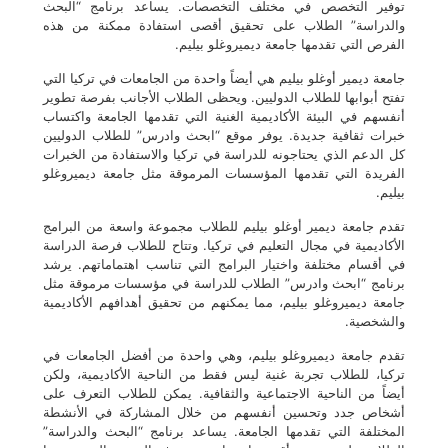
توفير التخصص في مختلف التخصصات. يساعد برنامج “البحث
والدراسة” الطلاب على تحقيق أقصى استفادة ممكنة من هذه
الفرص التي تقدمها جامعة ديميروغلو بيليم.
جامعة ديمير أوغلو بيليم هي أيضاً واحدة من الجامعات في تركيا التي
تفتح أبوابها للطلاب الدوليين. ويحظى الطلاب الأجانب بفرصة تطوير
أنفسهم في البيئة الأكاديمية الغنية التي تقدمها الجامعة واكتساب
خبرات ثقافية جديدة. يوفر موقع “ابحث وادرس” للطلاب الدوليين
كل الدعم الذي يحتاجونه للدراسة في تركيا والاستفادة من الخبرات
الفريدة التي تقدمها المؤسسات المرموقة مثل جامعة ديميروغلو
بيليم.
تقدم جامعة ديمير أوغلو بيليم للطلاب مجموعة واسعة من البرامج
الأكاديمية في مجال التعليم في تركيا. وتتاح للطلاب فرصة الدراسة
في أقسام مختلفة واختيار البرامج التي تناسب اهتماماتهم. يرشد
برنامج “ابحث وادرس” الطلاب للدراسة في مؤسسات مرموقة مثل
جامعة ديميروغلو بيليم، مما يمكنهم من تحقيق أهدافهم الأكاديمية
والشخصية.
تقدم جامعة ديميروغلو بيليم، وهي واحدة من أفضل الجامعات في
تركيا، للطلاب تجربة غنية ليس فقط من الناحية الأكاديمية، ولكن
أيضاً من الناحية الاجتماعية والثقافية. يمكن للطلاب التعرف على
أشخاص جدد وتحسين أنفسهم من خلال المشاركة في الأنشطة
المختلفة التي تقدمها الجامعة. يساعد برنامج “البحث والدراسة”