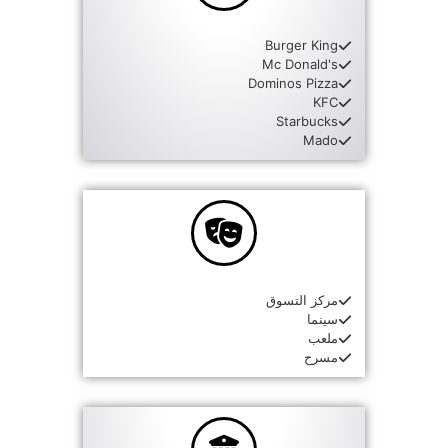
Burger King
Mc Donald's
Dominos Pizza
KFC
Starbucks
Mado
مركز التسوق
سينما
ملعب
مسرح