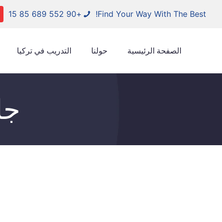
+90 552 689 85 15
Find Your Way With The Best!
الصفحة الرئيسية
حولنا
التدريب في تركيا
جا