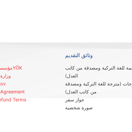
وثائق التقديم
مة للغة التركية ومصدقة من كاتب
YÖKمؤسسة التعليم العالي -
العدل)
وزارة 
جات (مترجة للغة التركية ومصدقة
gov
من كاتب العدل)
s Agreement
جواز سفر
efund Terms
صورة شخصية