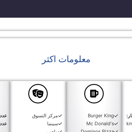
معلومات اكثر
ر:
Burger King
مركز التسوق
عدد 
Mc Donald's
سينما
عدد 
Dominos Pizza
ملعب