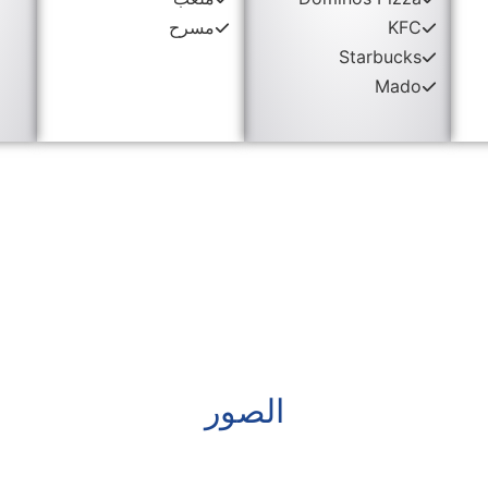
KFC
مسرح
Starbucks
Mado
الصور