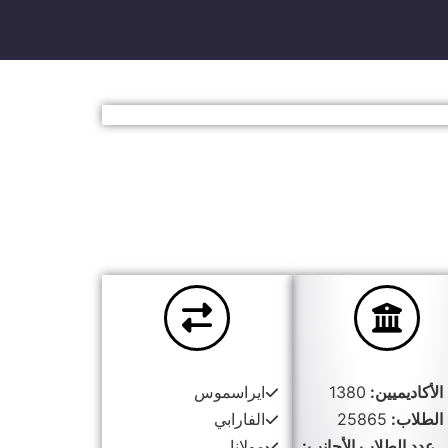
الأكاديميين:
1380
ايراسموس
الطلاب:
25865
الفارابي
عدد الطلاب الأجانب:
مولانا