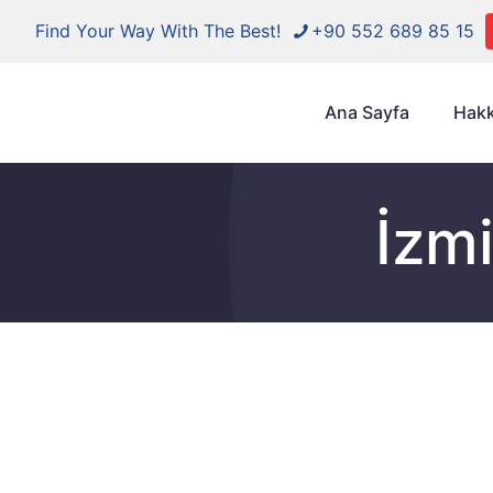
Find Your Way With The Best!
+90 552 689 85 15
Ana Sayfa
Hakk
İzmi