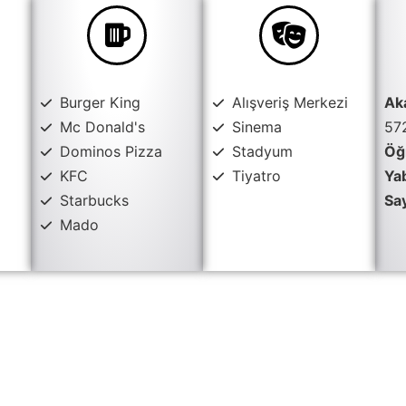
Burger King
Alışveriş Merkezi
Ak
Mc Donald's
Sinema
57
Dominos Pizza
Stadyum
Öğr
KFC
Tiyatro
Ya
Starbucks
Say
Mado