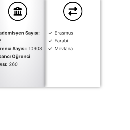
ademisyen Sayısı:
Erasmus
2
Farabi
enci Sayısı:
10603
Mevlana
bancı Öğrenci
ısı:
260