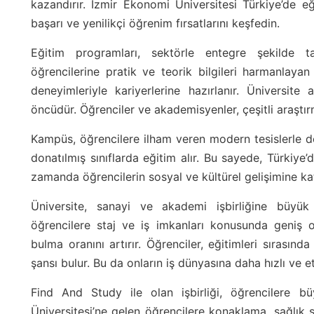
kazandırır. İzmir Ekonomi Üniversitesi Türkiye’de 
başarı ve yenilikçi öğrenim fırsatlarını keşfedin.
Eğitim programları, sektörle entegre şekilde tas
öğrencilerine pratik ve teorik bilgileri harmanlaya
deneyimleriyle kariyerlerine hazırlanır. Üniversite
öncüdür. Öğrenciler ve akademisyenler, çeşitli araştırma
Kampüs, öğrencilere ilham veren modern tesislerle dona
donatılmış sınıflarda eğitim alır. Bu sayede, Türkiye’
zamanda öğrencilerin sosyal ve kültürel gelişimine k
Üniversite, sanayi ve akademi işbirliğine büyük
öğrencilere staj ve iş imkanları konusunda geniş o
bulma oranını artırır. Öğrenciler, eğitimleri sırasınd
şansı bulur. Bu da onların iş dünyasına daha hızlı ve et
Find And Study ile olan işbirliği, öğrencilere b
Üniversitesi’ne gelen öğrencilere konaklama, sağlık 