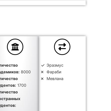
личество
Эразмус
адемиков:
8000
Фараби
личество
Мевлана
удентов:
1700
личество
остранных
удентов: