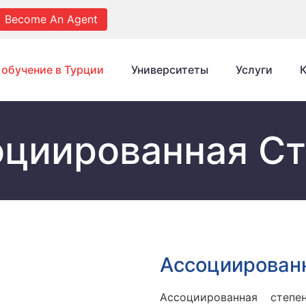
Become An Agent
обучение в Турции
Университеты
Услуги
циированная Cт
Aссоциирован
Ассоциированная степе