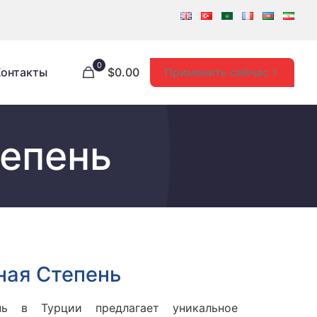
0
Применить сейчас
Контакты
$0.00
епень
ная Cтепень
нь в Турции предлагает уникальное