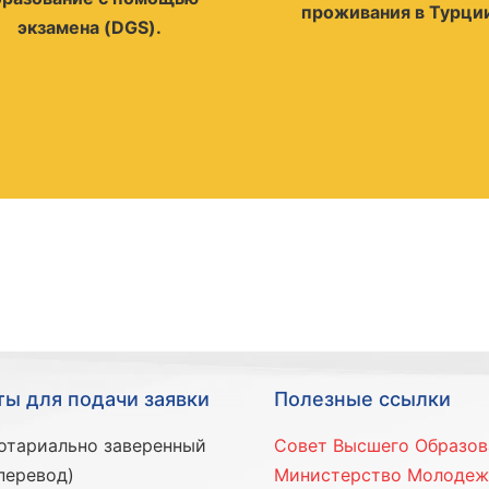
проживания в Турци
экзамена (DGS).
ы для подачи заявки
Полезные ссылки
отариально заверенный
Совет Высшего Образов
перевод)
Министерство Молодеж