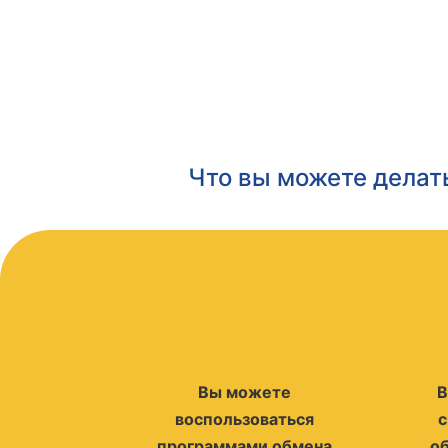
Что вы можете делат
Вы можете
В
воспользоваться
с
программами обмена
о