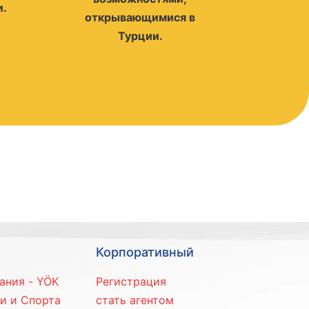
и.
открывающимися в
Турции.
Корпоративный
ания - YÖK
Регистрация
и и Спорта
стать агентом