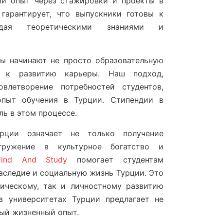
ий опыт через стажировки и проекты в
 гарантирует, что выпускники готовы к
ладая теоретическими знаниями и
ты начинают не просто образовательную
 к развитию карьеры. Наш подход,
влетворение потребностей студентов,
опыт обучения в Турции. Стипендии в
ь в этом процессе.
рции означает не только получение
гружение в культурное богатство и
Find And Study
помогает студентам
аследие и социальную жизнь Турции. Это
мическому, так и личностному развитию
 в университетах Турции предлагает не
тый жизненный опыт.