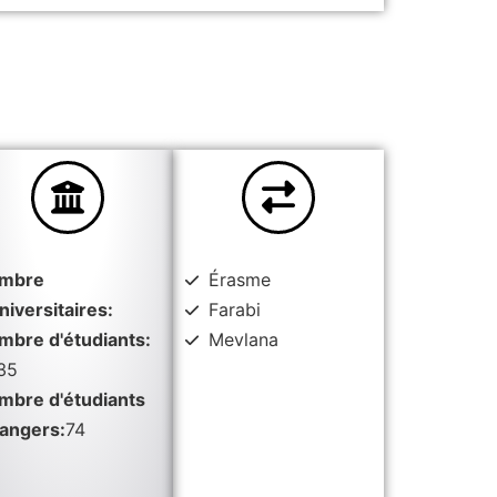
mbre
Érasme
niversitaires:
Farabi
mbre d'étudiants:
Mevlana
35
mbre d'étudiants
rangers:
74