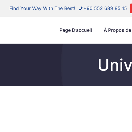
Find Your Way With The Best!
+90 552 689 85 15
Page D’accueil
À Propos de
Univ