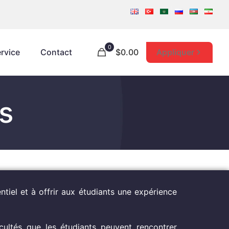
0
Appliquer
rvice
Contact
$0.00
s
entiel et à offrir aux étudiants une expérience
icultés que les étudiants peuvent rencontrer