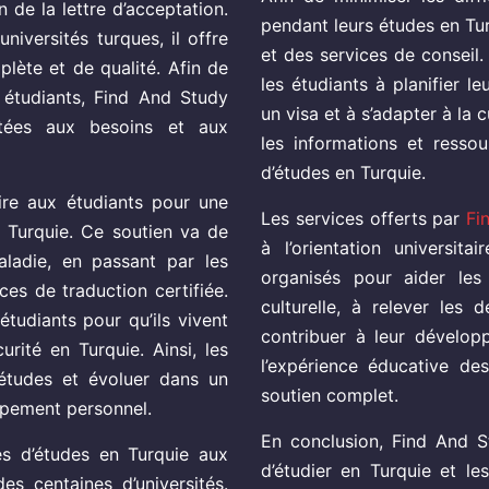
n de la lettre d’acceptation.
pendant leurs études en Tur
universités turques, il offre
et des services de conseil
lète et de qualité. Afin de
les étudiants à planifier le
s étudiants, Find And Study
un visa et à s’adapter à la 
ptées aux besoins et aux
les informations et ressou
d’études en Turquie.
aire aux étudiants pour une
Les services offerts par
Fi
n Turquie. Ce soutien va de
à l’orientation universit
aladie, en passant par les
organisés pour aider les
ices de traduction certifiée.
culturelle, à relever les
étudiants pour qu’ils vivent
contribuer à leur dévelop
rité en Turquie. Ainsi, les
l’expérience éducative de
 études et évoluer dans un
soutien complet.
ppement personnel.
En conclusion, Find And S
és d’études en Turquie aux
d’étudier en Turquie et l
s centaines d’universités.