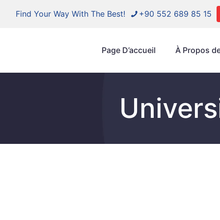
Find Your Way With The Best!
+90 552 689 85 15
Page D’accueil
À Propos d
Univers