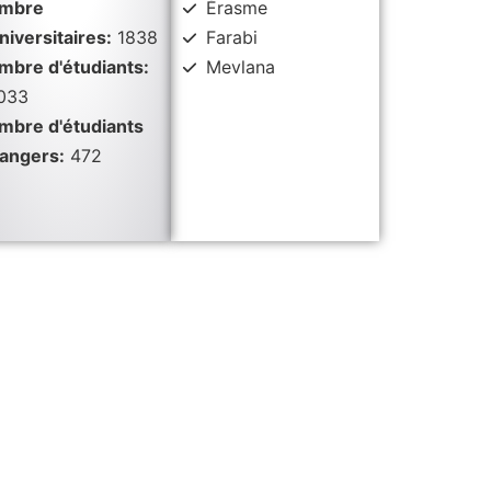
mbre
Érasme
niversitaires:
1838
Farabi
mbre d'étudiants:
Mevlana
033
mbre d'étudiants
rangers:
472