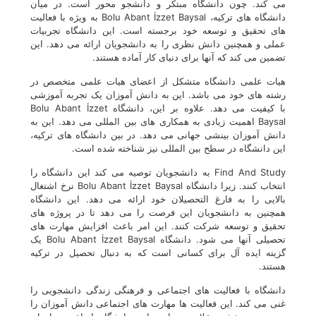
می کند. چون دانشگاه مبتکر و دانشجو محور است. در میان
دانشگاه های ترکیه، Bolu Abant İzzet Baysal به ویژه با فعالیت
های تحقیق و توسعه خود برجسته است. این دانشگاه تجربیات
عملی و همچنین دانش نظری را به دانشجویان ارائه می دهد. این
تضمین می کند که آنها برای دنیای کار آماده هستند.
هیات علمی دانشگاه متشکل از اعضای هیات علمی متخصص در
رشته های خود می باشد. این به دانش آموزان یک تجربه آموزشی
با کیفیت می دهد. علاوه بر این، دانشگاه Bolu Abant İzzet
Baysal اهمیت زیادی به همکاری های بین المللی می دهد. این به
دانش آموزان بینشی جهانی می دهد. در بین دانشگاه های ترکیه،
این دانشگاه در سطح بین المللی نیز شناخته شده است.
Find And Study به دانشجویان توصیه می کند این دانشگاه را
انتخاب کنند. زیرا دانشگاه Bolu Abant İzzet Baysal نرخ اشتغال
بالایی را به فارغ التحصیلان خود ارائه می دهد. این دانشگاه
همچنین به دانشجویان این فرصت را می دهد تا در پروژه های
تحقیق و توسعه شرکت کنند. این امر باعث افزایش مهارت های
تحصیلی آنها می شود. دانشگاه Bolu Abant İzzet Baysal یک
گزینه ایده آل برای کسانی است که به دنبال تحصیل در ترکیه
هستند.
دانشگاه با فعالیت های اجتماعی و فرهنگی زندگی دانشجویی را
غنی می کند. این فعالیت ها مهارت های اجتماعی دانش آموزان را