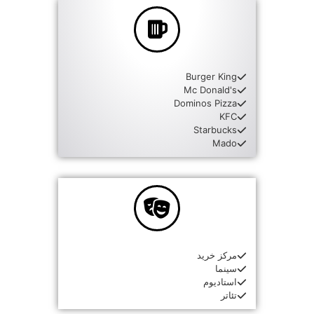
Burger King
Mc Donald's
Dominos Pizza
KFC
Starbucks
Mado
مرکز خرید
سینما
استادیوم
تئاتر