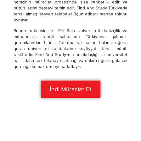
həmçinin müraciət prosesində sizə rəhbərlik edir və
bütün lazımi dəstəyi təmin edir. Find And Study Türkiyədə
təhsil almaq istəyən tələbələr üçün etibarlı mənbə rolunu
oynayır.
Bunun nəticəsidir ki, Piri Rəis Universiteti dənizçilik və
mühəndislik təhsili sahəsində Türkiyənin qabaqcıl
qurumlarından biridir. Təcrübə və nəzəri balansı uğurla
quran universitet tələbələrinə keyfiyyətli təhsil mühiti
təklif edir. Find And Study-nin əməkdaşlığı ilə universitet
hər il daha çox tələbəyə çatmağı və onlara uğurlu gələcək
qurmağa kömək etməyi hədəfləyir.
İndi Müraciət Et