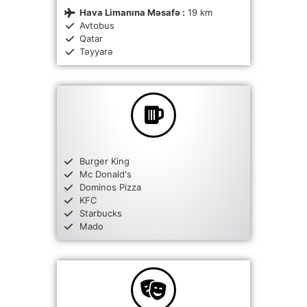
Hava Limanına Məsafə :
19 km
Avtobus
Qatar
Təyyarə
Burger King
Mc Donald's
Dominos Pizza
KFC
Starbucks
Mado