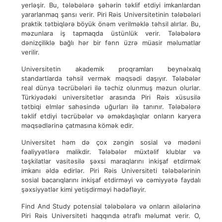
yerləşir. Bu, tələbələrə şəhərin təklif etdiyi imkanlardan
yararlanmaq şansı verir. Piri Rəis Universitetinin tələbələri
praktik tətbiqlərə böyük önəm verilməklə təhsil alırlar. Bu,
məzunlara iş tapmaqda üstünlük verir. Tələbələrə
dənizçiliklə bağlı hər bir fənn üzrə müasir məlumatlar
verilir.
Universitetin akademik proqramları beynəlxalq
standartlarda təhsil vermək məqsədi daşıyır. Tələbələr
real dünya təcrübələri ilə təchiz olunmuş məzun olurlar.
Türkiyədəki universitetlər arasında Piri Rəis xüsusilə
tətbiqi elmlər sahəsində uğurları ilə tanınır. Tələbələrə
təklif etdiyi təcrübələr və əməkdaşlıqlar onların karyera
məqsədlərinə çatmasına kömək edir.
Universitet həm də çox zəngin sosial və mədəni
fəaliyyətlərə malikdir. Tələbələr müxtəlif klublar və
təşkilatlar vasitəsilə şəxsi maraqlarını inkişaf etdirmək
imkanı əldə edirlər. Piri Rəis Universiteti tələbələrinin
sosial bacarıqlarını inkişaf etdirməyi və cəmiyyətə faydalı
şəxsiyyətlər kimi yetişdirməyi hədəfləyir.
Find And Study potensial tələbələrə və onların ailələrinə
Piri Rəis Universiteti haqqında ətraflı məlumat verir. O,