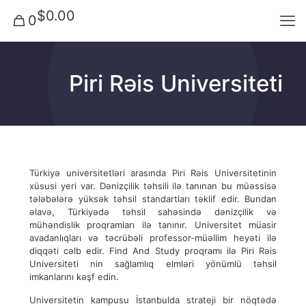
$0.00
0
Piri Rəis Universiteti
Türkiyə universitetləri arasında Piri Rəis Universitetinin
xüsusi yeri var. Dənizçilik təhsili ilə tanınan bu müəssisə
tələbələrə yüksək təhsil standartları təklif edir. Bundan
əlavə, Türkiyədə təhsil sahəsində dənizçilik və
mühəndislik proqramları ilə tanınır. Universitet müasir
avadanlıqları və təcrübəli professor-müəllim heyəti ilə
diqqəti cəlb edir. Find And Study proqramı ilə Piri Rəis
Universiteti nin sağlamlıq elmləri yönümlü təhsil
imkanlarını kəşf edin.
Universitetin kampusu İstanbulda strateji bir nöqtədə