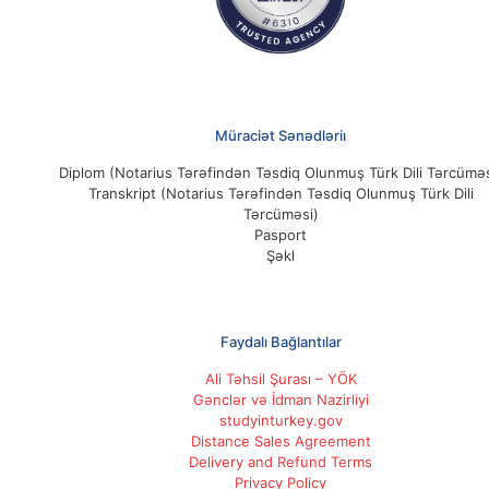
Müraciət Sənədləriı
Diplom (Notarius Tərəfindən Təsdiq Olunmuş Türk Dili Tərcüməs
Transkript (Notarius Tərəfindən Təsdiq Olunmuş Türk Dili
Tərcüməsi)
Pasport
Şəkl
Faydalı Bağlantılar
Ali Təhsil Şurası – YÖK
Gənclər və İdman Nazirliyi
studyinturkey.gov
Distance Sales Agreement
Delivery and Refund Terms
Privacy Policy