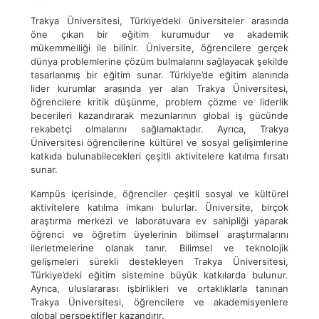
Trakya Üniversitesi, Türkiye’deki üniversiteler arasında
öne çıkan bir eğitim kurumudur ve akademik
mükemmelliği ile bilinir. Üniversite, öğrencilere gerçek
dünya problemlerine çözüm bulmalarını sağlayacak şekilde
tasarlanmış bir eğitim sunar. Türkiye’de eğitim alanında
lider kurumlar arasında yer alan Trakya Üniversitesi,
öğrencilere kritik düşünme, problem çözme ve liderlik
becerileri kazandırarak mezunlarının global iş gücünde
rekabetçi olmalarını sağlamaktadır. Ayrıca, Trakya
Üniversitesi öğrencilerine kültürel ve sosyal gelişimlerine
katkıda bulunabilecekleri çeşitli aktivitelere katılma fırsatı
sunar.
Kampüs içerisinde, öğrenciler çeşitli sosyal ve kültürel
aktivitelere katılma imkanı bulurlar. Üniversite, birçok
araştırma merkezi ve laboratuvara ev sahipliği yaparak
öğrenci ve öğretim üyelerinin bilimsel araştırmalarını
ilerletmelerine olanak tanır. Bilimsel ve teknolojik
gelişmeleri sürekli destekleyen Trakya Üniversitesi,
Türkiye’deki eğitim sistemine büyük katkılarda bulunur.
Ayrıca, uluslararası işbirlikleri ve ortaklıklarla tanınan
Trakya Üniversitesi, öğrencilere ve akademisyenlere
global perspektifler kazandırır.