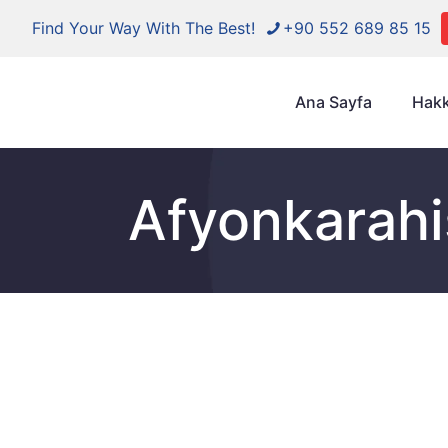
Find Your Way With The Best!
+90 552 689 85 15
Ana Sayfa
Hakk
Afyonkarahis