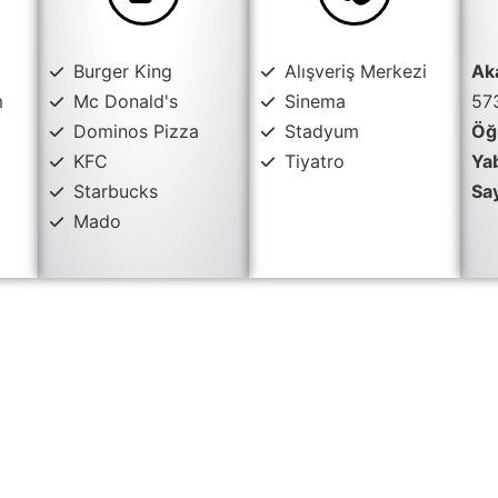
Burger King
Alışveriş Merkezi
Ak
m
Mc Donald's
Sinema
57
Dominos Pizza
Stadyum
Öğr
KFC
Tiyatro
Ya
Starbucks
Say
Mado