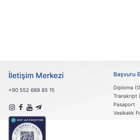
İletişim Merkezi
Başvuru E
Diploma (O
+90 552 689 85 15
Transkript
Pasaport
Vesikalık F