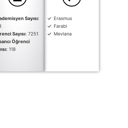
ademisyen Sayısı:
Erasmus
3
Farabi
enci Sayısı:
7251
Mevlana
bancı Öğrenci
ısı:
118