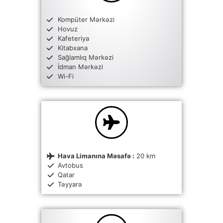
Kompüter Mərkəzi
Hovuz
Kafeteriya
Kitabxana
Sağlamlıq Mərkəzi
İdman Mərkəzi
Wi-Fi
Hava Limanına Məsafə :
20 km
Avtobus
Qatar
Təyyarə