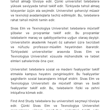
təhsil almağı tövsiyə edir. Çünki universitet tələbələrə
yüksək səviyyədə təhsil təklif edir. Türkiyədə təhsil almaq
istəyənlər üçün əla seçimdir. Universitet şəhərciyi müasir
və texnoloji avadanlıqlarla təchiz edilmişdir. Bu, tələbələrə
rahat təhsil mühiti təmin edir.
Sivas Elm və Texnologiya Universitet tələbələrə müxtəlif
şöbələr və proqramlar təklif edir. Bu proqramlar
tələbələrin maraq və qabiliyyətlərinə uyğun olaraq dəyişir.
Universitetin akademik heyəti öz sahələri üzrə təcrübəli
və nüfuzlu professor-müəllim heyətindən ibarətdir.
Türkiyədəki universitetlər arasında Sivas Elm və
Texnologiya Universitet xüsusilə mühəndislik və təbiət
elmləri sahələrində önə çıxır.
Universitet tələbələrə sosial və mədəni fəaliyyətlər təklif
etməklə kampus həyatını zənginləşdirir. Bu fəaliyyətlər
şagirdlərin sosial bacarıqlarını inkişaf etdirir. Sivas Elm və
Texnologiya Universiteti də müxtəlif idman və bədii
fəaliyyətlər təklif edir. Bu, tələbələrin fiziki və zehni
inkişafına kömək edir.
Find And Study tələbələrə bu universiteti seçməyi tövsiyə
edir. Çünki Sivas Elm və Texnologiya Universitet