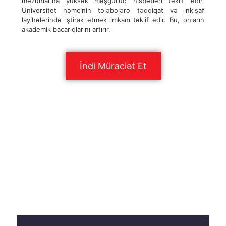
məzunlarına yüksək məşğulluq nisbətləri təklif edir.
Universitet həmçinin tələbələrə tədqiqat və inkişaf
layihələrində iştirak etmək imkanı təklif edir. Bu, onların
akademik bacarıqlarını artırır.
İndi Müraciət Et