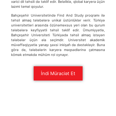
xarici dil təhsili də təklif edir. Beləliklə, qlobal karyera üçün
lazımi təməl qoyulur.
Bahçeşehir Universitetində Find And Study proqramı ilə
təhsil almaq tələbələrə unikal üstünlüklər verir. Türkiyə
universitetləri arasında özünəməxsus yeri olan bu qurum
tələbələrə keyfiyyətli təhsil təklif edir. Ümumiyyətlə,
Bahçeşehir Universiteti Türkiyədə təhsil almaq istəyən
tələbələr üçün əla seçimdir. Universitet akademik
müvəffəqiyyətlə yanaşı şəxsi inkişafı da dəstəkləyir. Buna
görə də, tələbələrin karyera məqsədlərinə çatmasına
kömək etməkdə mühüm rol oynayır.
İndi Müraciət Et