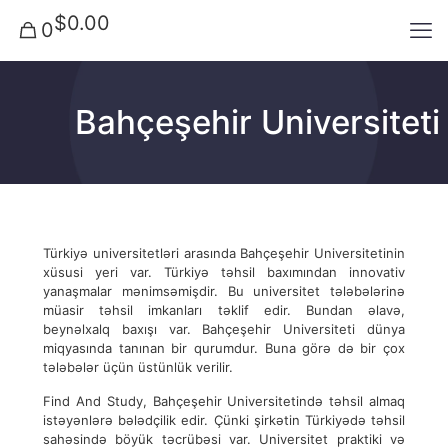
$0.00
0
Bahçeşehir Universiteti
Türkiyə universitetləri arasında Bahçeşehir Universitetinin
xüsusi yeri var. Türkiyə təhsil baxımından innovativ
yanaşmalar mənimsəmişdir. Bu universitet tələbələrinə
müasir təhsil imkanları təklif edir. Bundan əlavə,
beynəlxalq baxışı var. Bahçeşehir Universiteti dünya
miqyasında tanınan bir qurumdur. Buna görə də bir çox
tələbələr üçün üstünlük verilir.
Find And Study, Bahçeşehir Universitetində təhsil almaq
istəyənlərə bələdçilik edir. Çünki şirkətin Türkiyədə təhsil
sahəsində böyük təcrübəsi var. Universitet praktiki və