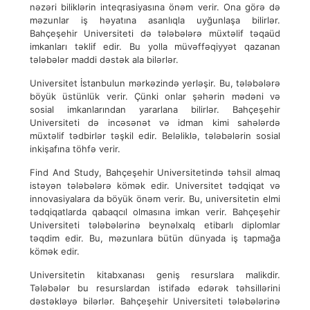
nəzəri biliklərin inteqrasiyasına önəm verir. Ona görə də
məzunlar iş həyatına asanlıqla uyğunlaşa bilirlər.
Bahçeşehir Universiteti də tələbələrə müxtəlif təqaüd
imkanları təklif edir. Bu yolla müvəffəqiyyət qazanan
tələbələr maddi dəstək ala bilərlər.
Universitet İstanbulun mərkəzində yerləşir. Bu, tələbələrə
böyük üstünlük verir. Çünki onlar şəhərin mədəni və
sosial imkanlarından yararlana bilirlər. Bahçeşehir
Universiteti də incəsənət və idman kimi sahələrdə
müxtəlif tədbirlər təşkil edir. Beləliklə, tələbələrin sosial
inkişafına töhfə verir.
Find And Study, Bahçeşehir Universitetində təhsil almaq
istəyən tələbələrə kömək edir. Universitet tədqiqat və
innovasiyalara da böyük önəm verir. Bu, universitetin elmi
tədqiqatlarda qabaqcıl olmasına imkan verir. Bahçeşehir
Universiteti tələbələrinə beynəlxalq etibarlı diplomlar
təqdim edir. Bu, məzunlara bütün dünyada iş tapmağa
kömək edir.
Universitetin kitabxanası geniş resurslara malikdir.
Tələbələr bu resurslardan istifadə edərək təhsillərini
dəstəkləyə bilərlər. Bahçeşehir Universiteti tələbələrinə