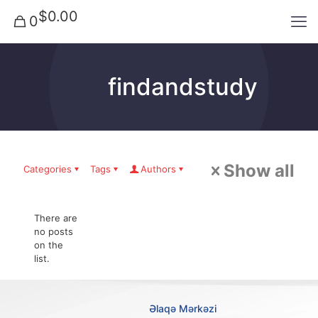
$0.00
0
findandstudy
Show all
Categories
Tags
Authors
There are
no posts
on the
list.
Əlaqə Mərkəzi