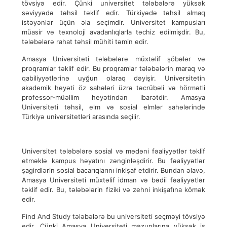
tövsiyə edir. Çünki universitet tələbələrə yüksək
səviyyədə təhsil təklif edir. Türkiyədə təhsil almaq
istəyənlər üçün əla seçimdir. Universitet kampusları
müasir və texnoloji avadanlıqlarla təchiz edilmişdir. Bu,
tələbələrə rahat təhsil mühiti təmin edir.
Amasya Universiteti tələbələrə müxtəlif şöbələr və
proqramlar təklif edir. Bu proqramlar tələbələrin maraq və
qabiliyyətlərinə uyğun olaraq dəyişir. Universitetin
akademik heyəti öz sahələri üzrə təcrübəli və hörmətli
professor-müəllim heyətindən ibarətdir. Amasya
Universiteti təhsil, elm və sosial elmlər sahələrində
Türkiyə universitetləri arasında seçilir.
Universitet tələbələrə sosial və mədəni fəaliyyətlər təklif
etməklə kampus həyatını zənginləşdirir. Bu fəaliyyətlər
şagirdlərin sosial bacarıqlarını inkişaf etdirir. Bundan əlavə,
Amasya Universiteti müxtəlif idman və bədii fəaliyyətlər
təklif edir. Bu, tələbələrin fiziki və zehni inkişafına kömək
edir.
Find And Study tələbələrə bu universiteti seçməyi tövsiyə
edir. Çünki Amasya Universiteti məzunlarına yüksək iş