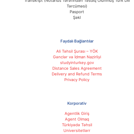
Transkript (Notarius Tərəfindən Təsdiq Olunmuş Türk Dili
Tərcüməsi)
Pasport
Şəkl
Faydalı Bağlantılar
Ali Təhsil Şurası – YÖK
Gənclər və İdman Nazirliyi
studyinturkey.gov
Distance Sales Agreement
Delivery and Refund Terms
Privacy Policy
Korporativ
Agentlik Giriş
Agent Olmaq
Türkiyədə Təhsil
Universitetlərr