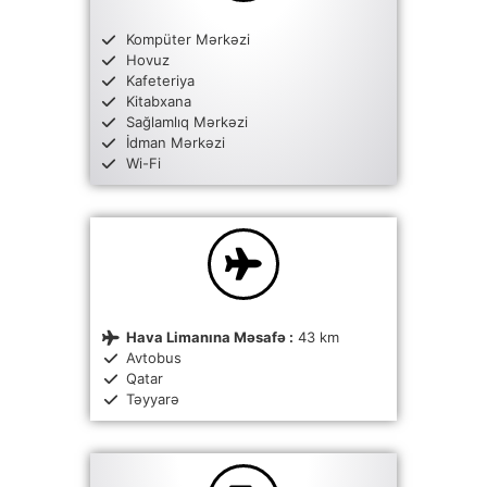
Kompüter Mərkəzi
Hovuz
Kafeteriya
Kitabxana
Sağlamlıq Mərkəzi
İdman Mərkəzi
Wi-Fi
Hava Limanına Məsafə :
43 km
Avtobus
Qatar
Təyyarə