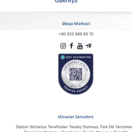
Galereya
Əlaqə Mərkəzi
+90 552 689 85 15
Müraciət Sənədləriı
Diplom (Notarius Tərəfindən Təsdiq Olunmuş Türk Dili Tərcüməs