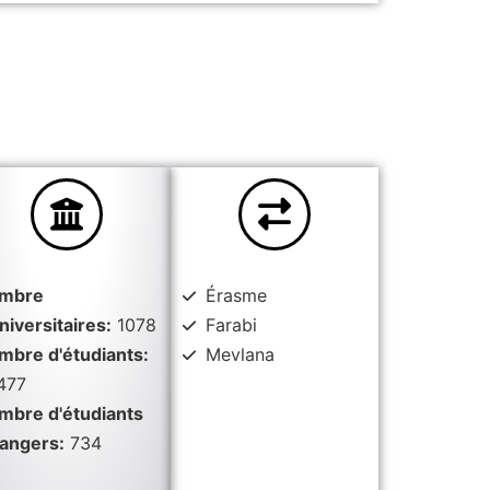
mbre
Érasme
niversitaires:
1078
Farabi
mbre d'étudiants:
Mevlana
477
mbre d'étudiants
rangers:
734