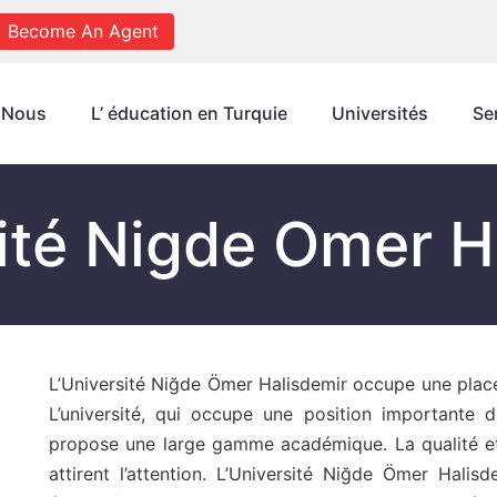
Become An Agent
 Nous
L’ éducation en Turquie
Universités
Se
ité Nigde Omer H
L’Université Niğde Ömer Halisdemir occupe une place
L’université, qui occupe une position importante 
propose une large gamme académique. La qualité et l
attirent l’attention. L’Université Niğde Ömer Hali